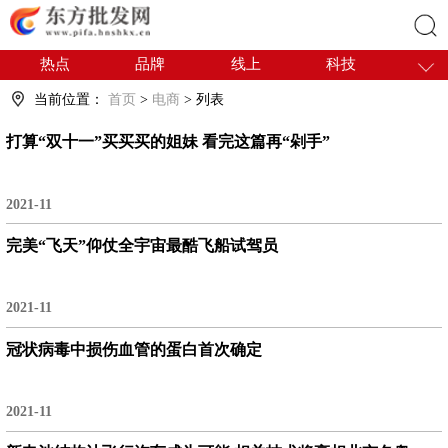
热点
品牌
线上
科技
搜索
干货
电商
采购
商贸
当前位置：
首页
>
电商
> 列表
会展
国内
打算“双十一”买买买的姐妹 看完这篇再“剁手”
2021-11
完美“飞天”仰仗全宇宙最酷飞船试驾员
2021-11
冠状病毒中损伤血管的蛋白首次确定
2021-11