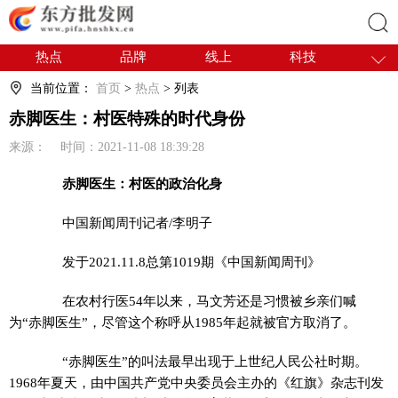
热点
品牌
线上
科技
搜索
干货
电商
采购
商贸
当前位置：
首页
>
热点
> 列表
会展
国内
赤脚医生：村医特殊的时代身份
来源： 时间：2021-11-08 18:39:28
赤脚医生：村医的政治化身
中国新闻周刊记者/李明子
发于2021.11.8总第1019期《中国新闻周刊》
在农村行医54年以来，马文芳还是习惯被乡亲们喊
为“赤脚医生”，尽管这个称呼从1985年起就被官方取消了。
“赤脚医生”的叫法最早出现于上世纪人民公社时期。
1968年夏天，由中国共产党中央委员会主办的《红旗》杂志刊发