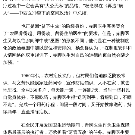
疗过程中一定会具有‘大公无私’的品格。”杨念群在《再造“病
人”——中西医冲突下的空间政治》中总结。
也正是因“贫下中农”的阶级身份，赤脚医生完美契合
了“农民养得起、用得动、留得住的医生”的要求。但是，赤脚医
生又与以往乡间郎中或“巫医”的形象不同，他们是在一种被制度
化的政治氛围中加以定位和安排的。杨念群认为，“在制度安排和
人情网络的双重规训下，赤脚医生对自己的道德约束自然会随之
加强。”
1960年代，农村疟疾流行，但村民们普遍缺乏防疫常
识。马文芳只能挨家送药问诊，宣传防疟知识。人不在家，就去
地里找。全村360多户，每天跑一遍，一连跑7天。当时一些村民
自觉身体好，不愿吃药，赤脚医生得“送药到手，看服到口，不咽
不走”。完成一个用药疗程，间隔一段时间，又开始挨家送药，持
续两年，直至消除疟疾。
在全民开展爱国卫生运动期间，赤脚医生作为卫生保障
体系最基层的执行者，还承担着“两管五改”的任务。赤脚医生要