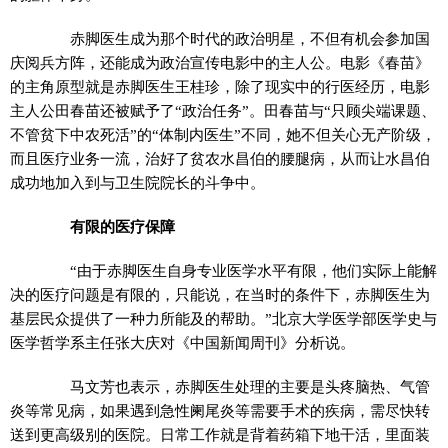
赤脚医生成为那个时代的政治明星，不但有机会参加国
庆阅兵方阵，还能成为政治宣传电影中的主人公。电影《春苗》
的主角原型就是赤脚医生王桂珍，除了现实中的行医经历，电影
主人公田春苗还被赋予了“政治任务”。田春苗与“只顾尖端课题、
不管贫下中农死活”的“体制内医生”不同，她不但关心无产阶级，
而且医疗业务一流，治好了贫农水昌伯的腰腿病，从而让水昌伯
成功地加入到与卫生院院长的斗争中。
有限的医疗保障
“由于赤脚医生自身专业医学水平有限，他们实际上能解
决的医疗问题是有限的，只能说，在当时的条件下，赤脚医生为
基层民众提供了一种力所能及的帮助。”北京大学医学部医学史与
医学哲学系主任张大庆对《中国新闻周刊》分析说。
马文芳也表示，赤脚医生处理的主要是头疼脑热、气管
炎等常见病，如果遇到急性阑尾炎等需要手术的疾病，需尽快转
送到更高级别的医院。日常工作就是背着药箱下地干活，里面装