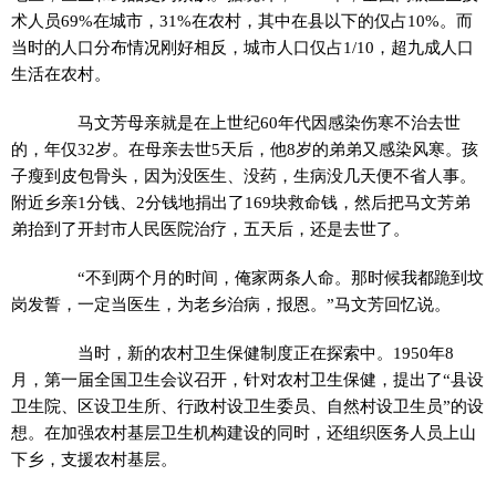
术人员69%在城市，31%在农村，其中在县以下的仅占10%。而
当时的人口分布情况刚好相反，城市人口仅占1/10，超九成人口
生活在农村。
马文芳母亲就是在上世纪60年代因感染伤寒不治去世
的，年仅32岁。在母亲去世5天后，他8岁的弟弟又感染风寒。孩
子瘦到皮包骨头，因为没医生、没药，生病没几天便不省人事。
附近乡亲1分钱、2分钱地捐出了169块救命钱，然后把马文芳弟
弟抬到了开封市人民医院治疗，五天后，还是去世了。
“不到两个月的时间，俺家两条人命。那时候我都跪到坟
岗发誓，一定当医生，为老乡治病，报恩。”马文芳回忆说。
当时，新的农村卫生保健制度正在探索中。1950年8
月，第一届全国卫生会议召开，针对农村卫生保健，提出了“县设
卫生院、区设卫生所、行政村设卫生委员、自然村设卫生员”的设
想。在加强农村基层卫生机构建设的同时，还组织医务人员上山
下乡，支援农村基层。