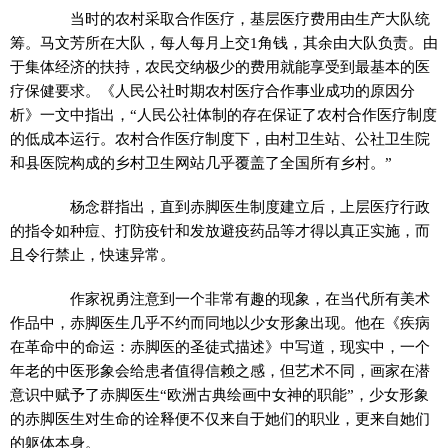
当时的农村采取合作医疗，基层医疗费用由生产大队统
筹。马文芳所在大队，每人每月上交1角钱，其余由大队负责。由
于集体经济的扶持，农民交纳极少的费用就能享受到最基本的医
疗保健要求。《人民公社时期农村医疗合作事业成功的原因分
析》一文中指出，“人民公社体制的存在保证了农村合作医疗制度
的低成本运行。农村合作医疗制度下，由村卫生站、公社卫生院
和县医院构成的乡村卫生网站几乎覆盖了全国所有乡村。”
杨念群指出，直到赤脚医生制度建立后，上层医疗行政
的指令如种痘、打防疫针和发放避疫药品等才得以真正实施，而
且令行禁止，快速异常。
作家祝勇注意到一个非常有趣的现象，在当代所有美术
作品中，赤脚医生几乎不约而同地以少女形象出现。他在《疾病
在革命中的命运：赤脚医的圣徒式描述》中写道，现实中，一个
年老的中医形象会给患者值得信赖之感，但艺术不同，画家在潜
意识中赋予了赤脚医生“欧洲古典绘画中女神的职能”，少女形象
的赤脚医生对生命的诠释便不仅来自于她们的职业，更来自她们
的躯体本身。