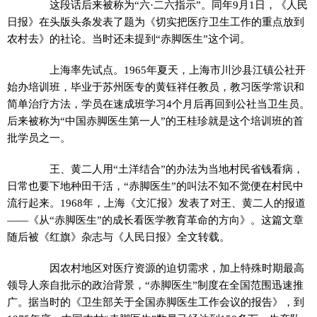
这段话后来被称为“六·二六指示”。同年9月1日，《人民
日报》在头版头条发表了题为《切实把医疗卫生工作的重点放到
农村去》的社论。当时还未提到“赤脚医生”这个词。
上海率先试点。1965年夏天，上海市川沙县江镇公社开
始办培训班，毕业于苏州医专的黄钰祥任教员，教习医学常识和
简单治疗方法，学员在速成班学习4个月后再回到公社当卫生员。
后来被称为“中国赤脚医生第一人”的王桂珍就是这个培训班的首
批学员之一。
王、黄二人用“土洋结合”的办法为当地村民省钱看病，
日常也要下地种田干活，“赤脚医生”的叫法不知不觉便在村民中
流行起来。1968年，上海《文汇报》发表了对王、黄二人的报道
——《从“赤脚医生”的成长看医学教育革命的方向》。这篇文章
随后被《红旗》杂志与《人民日报》全文转载。
因农村地区对医疗资源的迫切需求，加上特殊时期最高
领导人亲自批示的政治背景，“赤脚医生”制度在全国范围迅速推
广。据当时的《卫生部关于全国赤脚医生工作会议的报告》，到