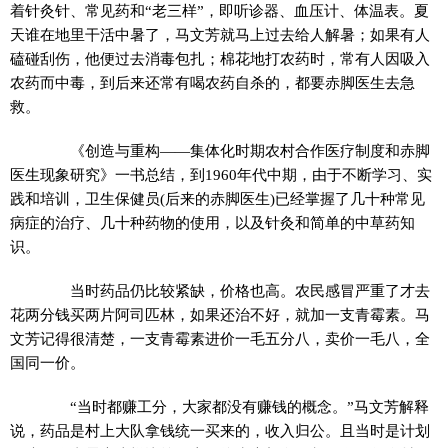
着针灸针、常见药和“老三样”，即听诊器、血压计、体温表。夏
天谁在地里干活中暑了，马文芳就马上过去给人解暑；如果有人
磕碰刮伤，他便过去消毒包扎；棉花地打农药时，常有人因吸入
农药而中毒，到后来还常有喝农药自杀的，都要赤脚医生去急
救。
《创造与重构——集体化时期农村合作医疗制度和赤脚
医生现象研究》一书总结，到1960年代中期，由于不断学习、实
践和培训，卫生保健员(后来的赤脚医生)已经掌握了几十种常见
病症的治疗、几十种药物的使用，以及针灸和简单的中草药知
识。
当时药品仍比较紧缺，价格也高。农民感冒严重了才去
花两分钱买两片阿司匹林，如果还治不好，就加一支青霉素。马
文芳记得很清楚，一支青霉素进价一毛五分八，卖价一毛八，全
国同一价。
“当时都赚工分，大家都没有赚钱的概念。”马文芳解释
说，药品是村上大队拿钱统一买来的，收入归公。且当时是计划