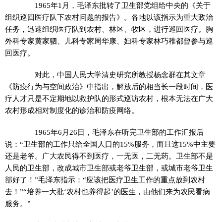
1965年1月，毛泽东批转了卫生部党组给中央的《关于
组织巡回医疗队下农村问题的报告》。各地以该指示为重大政治
任务，迅速组织医疗队到农村、林区、牧区，进行巡回医疗。胸
外科专家黄家驷、儿科专家周华康、妇科专家林巧稚都曾参与巡
回医疗。
对此，中国人民大学清史研究所教授杨念群在其文章
《防疫行为与空间政治》中指出，解放后的相当长一段时间，医
疗人才只是不定期地以救护队的形式巡访农村，根本无法在广大
农村形成相对制度化的诊治和防疫网络。
1965年6月26日，毛泽东在听完卫生部的工作汇报后
说：“卫生部的工作只给全国人口的15%服务，而且这15%中主要
还是老爷。广大农民得不到医疗，一无医，二无药。卫生部不是
人民的卫生部，改成城市卫生部或老爷卫生部，或城市老爷卫生
部好了！”毛泽东指示：“应该把医疗卫生工作的重点放到农村
去！”“培养一大批‘农村也养得起’的医生，由他们来为农民看病
服务。”