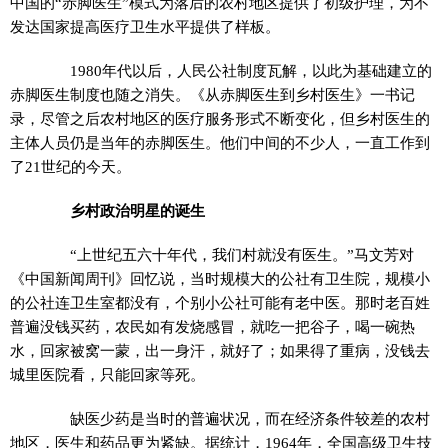
中国的“赤脚医生”模式为落后的农村地区提供了初级护理，为不
发达国家提高医疗卫生水平提供了样板。
1980年代以后，人民公社制度瓦解，以此为基础建立的
赤脚医生制度也随之消失。《从赤脚医生到乡村医生》一书记
录，尽管之后农村地区的医疗服务形式不断变化，但乡村医生的
主体人员仍是当年的赤脚医生。他们中间的不少人，一直工作到
了21世纪的今天。
乡村政治明星的诞生
“上世纪五六十年代，我们村就没有医生。”马文芳对
《中国新闻周刊》回忆说，当时规模大的公社有卫生院，规模小
的公社连卫生室都没有，个别小公社可能有老中医。那时老百姓
普遍没钱买药，农民如有发烧感冒，就吃一把谷子，喝一碗热
水，回家被窝一蒙，出一身汗，就好了；如果得了重病，没钱去
城里医院看，只能回家等死。
缺医少药是当时的普遍状况，而在经济条件较差的农村
地区，医生和药品更为紧缺。据统计，1964年，全国高级卫生技