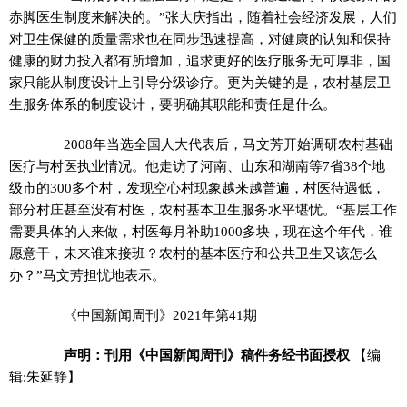
赤脚医生制度来解决的。”张大庆指出，随着社会经济发展，人们
对卫生保健的质量需求也在同步迅速提高，对健康的认知和保持
健康的财力投入都有所增加，追求更好的医疗服务无可厚非，国
家只能从制度设计上引导分级诊疗。更为关键的是，农村基层卫
生服务体系的制度设计，要明确其职能和责任是什么。
2008年当选全国人大代表后，马文芳开始调研农村基础
医疗与村医执业情况。他走访了河南、山东和湖南等7省38个地
级市的300多个村，发现空心村现象越来越普遍，村医待遇低，
部分村庄甚至没有村医，农村基本卫生服务水平堪忧。“基层工作
需要具体的人来做，村医每月补助1000多块，现在这个年代，谁
愿意干，未来谁来接班？农村的基本医疗和公共卫生又该怎么
办？”马文芳担忧地表示。
《中国新闻周刊》2021年第41期
声明：刊用《中国新闻周刊》稿件务经书面授权
【编
辑:朱延静】