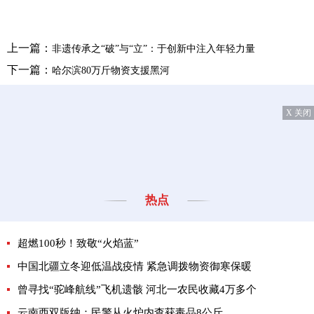
上一篇：
非遗传承之“破”与“立”：于创新中注入年轻力量
下一篇：
哈尔滨80万斤物资支援黑河
X 关闭
热点
超燃100秒！致敬“火焰蓝”
中国北疆立冬迎低温战疫情 紧急调拨物资御寒保暖
曾寻找“驼峰航线”飞机遗骸 河北一农民收藏4万多个
云南西双版纳：民警从火炉内查获毒品8公斤