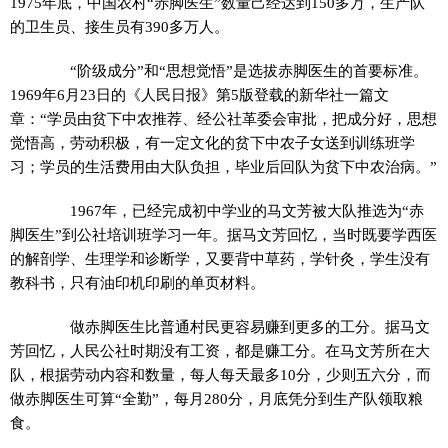
1975年底，中国农村“赤脚医生”数量己经达到150多万，生产队
的卫生员、接生员有390多万人。
“阶级成分”和“思想觉悟”是选拔赤脚医生的首要标准。
1969年6月23日的《人民日报》第5版登载的新华社一篇文
章：“学员由贫下中农推荐、经公社革委会审批，把成分好，思想
觉悟高，劳动积极，有一定文化的贫下中农子女送到训练班学
习；学员的生活费用由大队负担，毕业后回队为贫下中农治病。”
1967年，已经完成初中学业的马文芳被大队推选为“赤
脚医生”到公社培训班学习一年。据马文芳回忆，当时既要学西医
的解剖学、生理学和诊断学，又要背中草药，学针灸，学生没有
教科书，只有油印机印刷的单页材料。
做赤脚医生比普通村民更容易赚到更多的工分。据马文
芳回忆，人民公社时期没有工资，都是赚工分。在马文芳所在大
队，根据劳动内容和数量，每人每天最多10分，少则五六分，而
做赤脚医生可算“全勤”，每月280分，月底凭分到生产队领取粮
食。