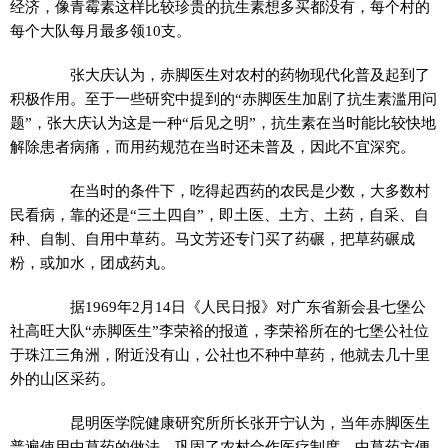
经济，像青霉素这样比较珍贵的抗生素想多买都没有，每个村的
每个大队每月最多领10支。
张大庆认为，赤脚医生对农村的药物现代化普及起到了
积极作用。至于一些研究中提到的“赤脚医生加剧了抗生素滥用问
题”，张大庆认为这是一种“后见之明”，抗生素在当时能比较快地
解除患者病痛，而用药规范在当时还未普及，因此不宜深究。
在当时的条件下，吃得起西药的农民是少数，大多数村
民看病，靠的还是“三土四自”，即土医、土方、土药，自采、自
种、自制、自用中草药。马文芳还专门买了药碾，把草药碾成
粉，或加水，团成药丸。
据1969年2月14日《人民日报》对广东省新会县七堡公
社高旺大队“赤脚医生”李荣裕的报道，李荣裕所在的七堡公社位
于珠江三角洲，附近没有山，公社也不种中草药，他就去几十里
外的山区采药。
昆明医学院健康研究所所长张开宁认为，当年赤脚医生
普遍使用中草药的做法，巩固了农村合作医疗制度。中草药方便