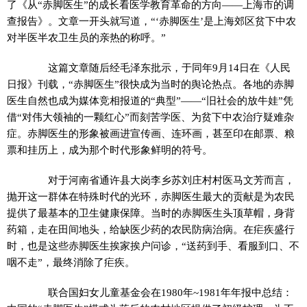
了《从“赤脚医生”的成长看医学教育革命的方向——上海市的调
查报告》。文章一开头就写道，“‘赤脚医生’是上海郊区贫下中农
对半医半农卫生员的亲热的称呼。”
这篇文章随后经毛泽东批示，于同年9月14日在《人民
日报》刊载，“赤脚医生”很快成为当时的舆论热点。各地的赤脚
医生自然也成为媒体竞相报道的“典型”——“旧社会的放牛娃”凭
借“对伟大领袖的一颗红心”而刻苦学医、为贫下中农治疗疑难杂
症。赤脚医生的形象被画进宣传画、连环画，甚至印在邮票、粮
票和挂历上，成为那个时代形象鲜明的符号。
对于河南省通许县大岗李乡苏刘庄村村医马文芳而言，
抛开这一群体在特殊时代的光环，赤脚医生最大的贡献是为农民
提供了最基本的卫生健康保障。当时的赤脚医生头顶草帽，身背
药箱，走在田间地头，给缺医少药的农民防病治病。在疟疾盛行
时，也是这些赤脚医生挨家挨户问诊，“送药到手、看服到口、不
咽不走”，最终消除了疟疾。
联合国妇女儿童基金会在1980年~1981年年报中总结：