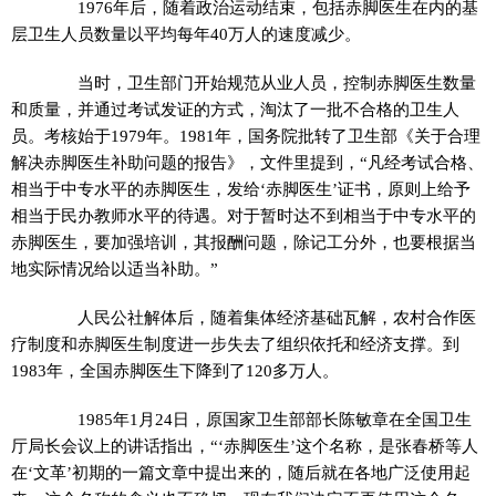
1976年后，随着政治运动结束，包括赤脚医生在内的基
层卫生人员数量以平均每年40万人的速度减少。
当时，卫生部门开始规范从业人员，控制赤脚医生数量
和质量，并通过考试发证的方式，淘汰了一批不合格的卫生人
员。考核始于1979年。1981年，国务院批转了卫生部《关于合理
解决赤脚医生补助问题的报告》，文件里提到，“凡经考试合格、
相当于中专水平的赤脚医生，发给‘赤脚医生’证书，原则上给予
相当于民办教师水平的待遇。对于暂时达不到相当于中专水平的
赤脚医生，要加强培训，其报酬问题，除记工分外，也要根据当
地实际情况给以适当补助。”
人民公社解体后，随着集体经济基础瓦解，农村合作医
疗制度和赤脚医生制度进一步失去了组织依托和经济支撑。到
1983年，全国赤脚医生下降到了120多万人。
1985年1月24日，原国家卫生部部长陈敏章在全国卫生
厅局长会议上的讲话指出，“‘赤脚医生’这个名称，是张春桥等人
在‘文革’初期的一篇文章中提出来的，随后就在各地广泛使用起