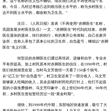
来。这个名称的含义也不确切。现在我们决定不再使用这个名
称。今后，凡经过考核己达到相当医士水平的，称为乡村医生；
达不到医士水平的，都改称为卫生员。”
次日，《人民日报》发表《不再使用“赤脚医生”名称，
巩固发展乡村医生队伍》一文，“赤脚医生”时代到此结束。赤脚
医生退休的退休，转行的转行，有的离开公有体制，自己在家开
诊所，也有人承包了原来公社的卫生所，自负盈亏，继续以“赤脚
医生”名义行医。
转型后的赤脚医生们通过再培训、进修和自学，专业水
平有所提高。加上村民原本对赤脚医生的信任，在1990年代，村
医们依然很受欢迎，当时马文芳曾经一天看了150多个病号。
从“记工分”到“自负盈亏”，村卫生室还有了一部分收入，马文芳
留够家人吃喝的收入，其余反哺到村民吃药打针上，给打不起疫
苗的小孩免费接种。马文芳印象中，在上世纪80年代末、90年代
初，乡村医生曾短暂经历过一段“黄金时期”。
很快，到1990年代中期，东部地区快速发展，吸引了大
量农民外出打工。村卫生室硬件落后、人力不足、医生老迈，与