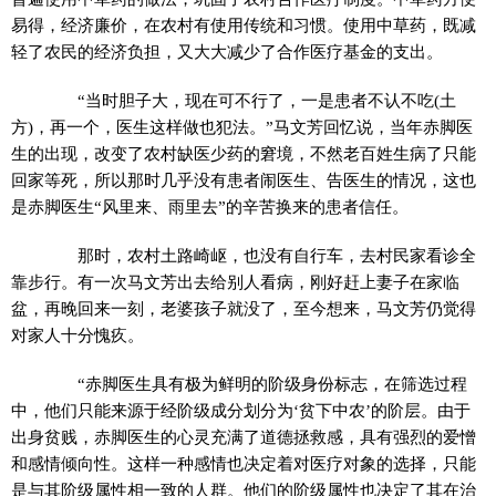
易得，经济廉价，在农村有使用传统和习惯。使用中草药，既减
轻了农民的经济负担，又大大减少了合作医疗基金的支出。
“当时胆子大，现在可不行了，一是患者不认不吃(土
方)，再一个，医生这样做也犯法。”马文芳回忆说，当年赤脚医
生的出现，改变了农村缺医少药的窘境，不然老百姓生病了只能
回家等死，所以那时几乎没有患者闹医生、告医生的情况，这也
是赤脚医生“风里来、雨里去”的辛苦换来的患者信任。
那时，农村土路崎岖，也没有自行车，去村民家看诊全
靠步行。有一次马文芳出去给别人看病，刚好赶上妻子在家临
盆，再晚回来一刻，老婆孩子就没了，至今想来，马文芳仍觉得
对家人十分愧疚。
“赤脚医生具有极为鲜明的阶级身份标志，在筛选过程
中，他们只能来源于经阶级成分划分为‘贫下中农’的阶层。由于
出身贫贱，赤脚医生的心灵充满了道德拯救感，具有强烈的爱憎
和感情倾向性。这样一种感情也决定着对医疗对象的选择，只能
是与其阶级属性相一致的人群。他们的阶级属性也决定了其在治