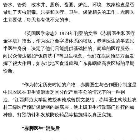
管水、管粪，改水井、厕所、畜圈、炉灶、环境，挨家检查是否
做到了灭虫消毒。只要和医疗、卫生、保健相关的工作，赤脚医
生都要做，每天都有做不完的事。
《英国医学杂志》1974年刊登的文章《赤脚医生和医疗
金字塔》指出，作为医疗金字塔体系的塔底，赤脚医生的半农民
半医生身份，决定了他们只能提供基础性的、简单的医疗服务，
向民众传达诸如“饭前洗手”等卫生概念。他们在疾病预防方面发
挥了很大作用，如东北地区食道癌和广东鼻咽癌高发区域的早期
诊断。
“作为特定历史时期的产物，赤脚医生与合作医疗制度是
中国农民在卫生资源匮乏且分配严重不公的情况下的一种创
造。”江西师范大学副教授李德成曾撰文总结，赤脚医生构筑起农
村三级医疗预防保健网的最底层，使上级卫生行政部门推行的如
种痘、打预防针和发放防疫药品等措施得以真正实施。
“赤脚医生”消失后