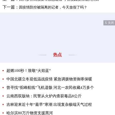
下一篇：
因疫情防控被隔离的记者，今天放假了吗？
X 关闭
热点
超燃100秒！致敬“火焰蓝”
中国北疆立冬迎低温战疫情 紧急调拨物资御寒保暖
曾寻找“驼峰航线”飞机遗骸 河北一农民收藏4万多个
云南西双版纳：民警从火炉内查获毒品8公斤
吉林迎来近十年“最早”寒潮 出现复杂极端天气过程
哈尔滨80万斤物资支援黑河