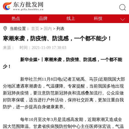
热点
品牌
线上
科技
搜索
干货
电商
采购
商贸
当前位置：
首页
>
国内
> 列表
会展
国内
寒潮来袭，防疫情、防流感，一个都不能少！
来源： 时间：2021-11-09 17:38:03
新华全媒+丨寒潮来袭，防疫情、防流感，一个都不能
少！
新华社兰州11月8日电(记者王铭禹、马莎)近期我国大部
分地区遭遇寒潮袭击，气温骤降。专家提醒，当前我国多地出现
新冠肺炎疫情，要注意防范新冠肺炎和流感叠加流行。公众应做
好防寒保暖，适当进行户外活动，保持社交距离，更加注重自我
防护，进一步提高自身健康素养。
每年10月至次年3月是流感高发期，近期寒潮又造成全
国大范围降温。甘肃省疾病预防控制中心主任医师张宏说，气温