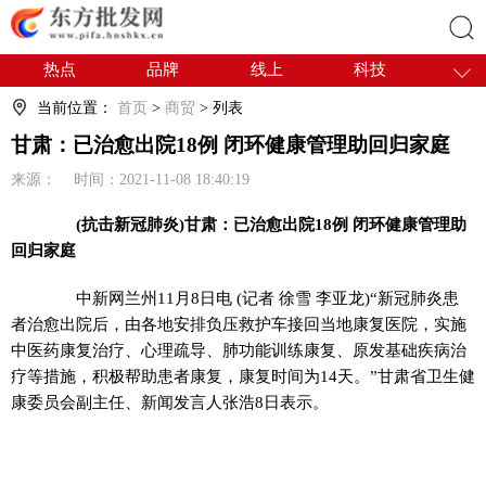
热点
品牌
线上
科技
搜索
干货
电商
采购
商贸
当前位置：
首页
>
商贸
> 列表
会展
国内
甘肃：已治愈出院18例 闭环健康管理助回归家庭
来源： 时间：2021-11-08 18:40:19
(抗击新冠肺炎)甘肃：已治愈出院18例 闭环健康管理助
回归家庭
中新网
兰州11月8日电 (记者 徐雪 李亚龙)“新冠肺炎患
者治愈出院后，由各地安排负压救护车接回当地康复医院，实施
中医药康复治疗、心理疏导、肺功能训练康复、原发基础疾病治
疗等措施，积极帮助患者康复，康复时间为14天。”甘肃省卫生健
康委员会副主任、新闻发言人张浩8日表示。