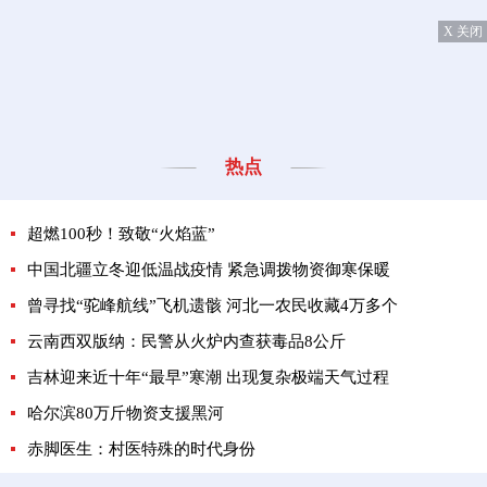
X 关闭
热点
超燃100秒！致敬“火焰蓝”
中国北疆立冬迎低温战疫情 紧急调拨物资御寒保暖
曾寻找“驼峰航线”飞机遗骸 河北一农民收藏4万多个
云南西双版纳：民警从火炉内查获毒品8公斤
吉林迎来近十年“最早”寒潮 出现复杂极端天气过程
哈尔滨80万斤物资支援黑河
赤脚医生：村医特殊的时代身份