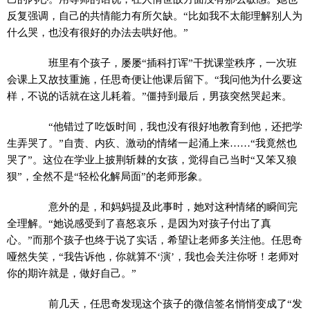
反复强调，自己的共情能力有所欠缺。“比如我不太能理解别人为
什么哭，也没有很好的办法去哄好他。”
班里有个孩子，屡屡“插科打诨”干扰课堂秩序，一次班
会课上又故技重施，任思奇便让他课后留下。“我问他为什么要这
样，不说的话就在这儿耗着。”僵持到最后，男孩突然哭起来。
“他错过了吃饭时间，我也没有很好地教育到他，还把学
生弄哭了。”自责、内疚、激动的情绪一起涌上来……“我竟然也
哭了”。这位在学业上披荆斩棘的女孩，觉得自己当时“又笨又狼
狈”，全然不是“轻松化解局面”的老师形象。
意外的是，和妈妈提及此事时，她对这种情绪的瞬间完
全理解。“她说感受到了喜怒哀乐，是因为对孩子付出了真
心。”而那个孩子也终于说了实话，希望让老师多关注他。任思奇
哑然失笑，“我告诉他，你就算不‘演’，我也会关注你呀！老师对
你的期许就是，做好自己。”
前几天，任思奇发现这个孩子的微信签名悄悄变成了“发