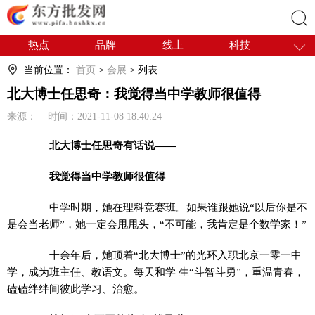
热点
品牌
线上
科技
搜索
干货
电商
采购
商贸
当前位置：
首页
>
会展
> 列表
会展
国内
北大博士任思奇：我觉得当中学教师很值得
来源： 时间：2021-11-08 18:40:24
北大博士任思奇有话说——
我觉得当中学教师很值得
中学时期，她在理科竞赛班。如果谁跟她说“以后你是不
是会当老师”，她一定会甩甩头，“不可能，我肯定是个数学家！”
十余年后，她顶着“北大博士”的光环入职北京一零一中
学，成为班主任、教语文。每天和学 生“斗智斗勇”，重温青春，
磕磕绊绊间彼此学习、治愈。