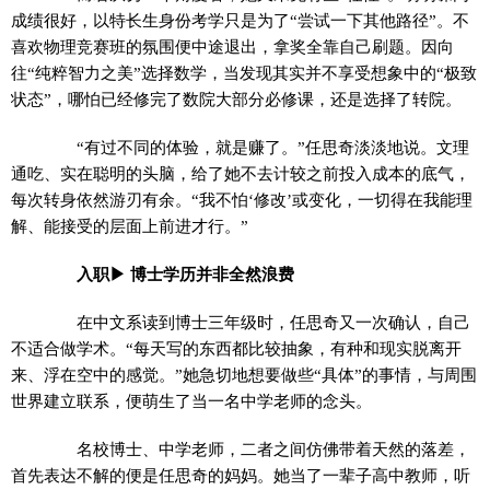
成绩很好，以特长生身份考学只是为了“尝试一下其他路径”。不
喜欢物理竞赛班的氛围便中途退出，拿奖全靠自己刷题。因向
往“纯粹智力之美”选择数学，当发现其实并不享受想象中的“极致
状态”，哪怕已经修完了数院大部分必修课，还是选择了转院。
“有过不同的体验，就是赚了。”任思奇淡淡地说。文理
通吃、实在聪明的头脑，给了她不去计较之前投入成本的底气，
每次转身依然游刃有余。“我不怕‘修改’或变化，一切得在我能理
解、能接受的层面上前进才行。”
入职▶ 博士学历并非全然浪费
在中文系读到博士三年级时，任思奇又一次确认，自己
不适合做学术。“每天写的东西都比较抽象，有种和现实脱离开
来、浮在空中的感觉。”她急切地想要做些“具体”的事情，与周围
世界建立联系，便萌生了当一名中学老师的念头。
名校博士、中学老师，二者之间仿佛带着天然的落差，
首先表达不解的便是任思奇的妈妈。她当了一辈子高中教师，听