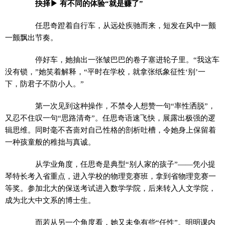
抉择▶ 有不同的体验“就是赚了”
任思奇蹬着自行车，从远处疾驰而来，短发在风中一颤
一颤飘出节奏。
停好车，她抽出一张皱巴巴的卷子塞进轮子里。“我这车
没有锁，”她笑着解释，“平时在学校，就拿张纸象征性‘别’一
下，防君子不防小人。”
第一次见到这种操作，不禁令人想赞一句“率性洒脱”，
又忍不住叹一句“思路清奇”。任思奇语速飞快，展露出极强的逻
辑思维。同时毫不吝啬对自己性格的剖析吐槽，令她身上保留着
一种孩童般的稚拙与真诚。
从学业角度，任思奇是典型“别人家的孩子”——凭小提
琴特长考入省重点，进入学校的物理竞赛班，拿到省物理竞赛一
等奖。参加北大的保送考试进入数学学院，后来转入人文学院，
成为北大中文系的博士生。
而若从另一个角度看，她又未免有些“任性”。明明课内