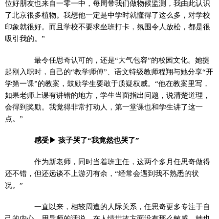
位好朋友也来自一零一中，每周带我们做物候监测，我由此认识
了北京很多植物。我想他一定是中学时就懂得了这么多，对学校
印象就很好。而且学校不要求坐班打卡，氛围令人放松，都是很
吸引我的。”
最令任思奇认可的，还是“大气包容”的校园文化。她提
起刚入职时，自己的“教学师傅”、语文特级教师程翔与她分享“开
学第一课”的教案，鼓励学生要敢于质疑权威。“他在教案里写，
如果老师上课有讲错的地方，学生当面指出问题，说清楚道理，
会得到奖励。我觉得非常打动人，第一堂课也和学生讲了这一
点。”
感受▶ 孩子哭了“我竟然也哭了”
作为新老师，同时当着班主任，这两个多月任思奇做得
还不错，但还远谈不上游刃有余，“经常会遇到我不熟悉的状
况。”
一直以来，相较周遭的人际关系，任思奇更多专注于自
己的内心。用导师的话说，在人情世故方面没有那么敏感。她也