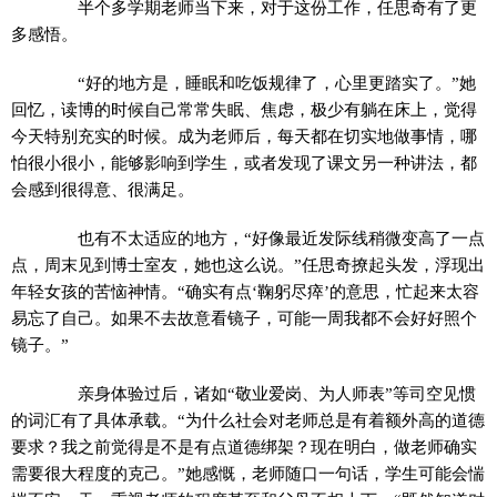
半个多学期老师当下来，对于这份工作，任思奇有了更
多感悟。
“好的地方是，睡眠和吃饭规律了，心里更踏实了。”她
回忆，读博的时候自己常常失眠、焦虑，极少有躺在床上，觉得
今天特别充实的时候。成为老师后，每天都在切实地做事情，哪
怕很小很小，能够影响到学生，或者发现了课文另一种讲法，都
会感到很得意、很满足。
也有不太适应的地方，“好像最近发际线稍微变高了一点
点，周末见到博士室友，她也这么说。”任思奇撩起头发，浮现出
年轻女孩的苦恼神情。“确实有点‘鞠躬尽瘁’的意思，忙起来太容
易忘了自己。如果不去故意看镜子，可能一周我都不会好好照个
镜子。”
亲身体验过后，诸如“敬业爱岗、为人师表”等司空见惯
的词汇有了具体承载。“为什么社会对老师总是有着额外高的道德
要求？我之前觉得是不是有点道德绑架？现在明白，做老师确实
需要很大程度的克己。”她感慨，老师随口一句话，学生可能会惴