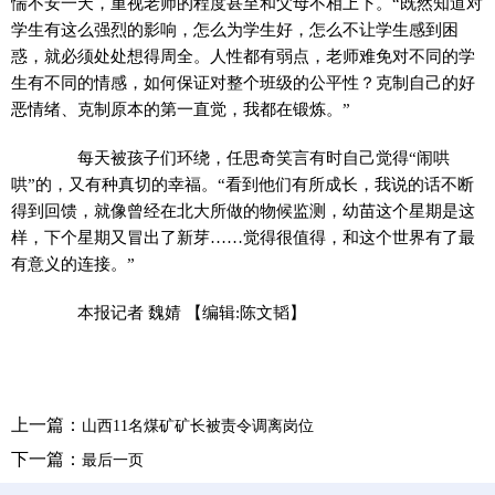
惴不安一天，重视老师的程度甚至和父母不相上下。“既然知道对
学生有这么强烈的影响，怎么为学生好，怎么不让学生感到困
惑，就必须处处想得周全。人性都有弱点，老师难免对不同的学
生有不同的情感，如何保证对整个班级的公平性？克制自己的好
恶情绪、克制原本的第一直觉，我都在锻炼。”
每天被孩子们环绕，任思奇笑言有时自己觉得“闹哄
哄”的，又有种真切的幸福。“看到他们有所成长，我说的话不断
得到回馈，就像曾经在北大所做的物候监测，幼苗这个星期是这
样，下个星期又冒出了新芽……觉得很值得，和这个世界有了最
有意义的连接。”
本报记者 魏婧
【编辑:陈文韬】
上一篇：
山西11名煤矿矿长被责令调离岗位
下一篇：
最后一页