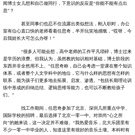
闻博士女儿想和自己做同行，下意识的反应是“你能不能有点出
息”？
甚至同事们也忍不住流露出类似想法，刚入职时，办公
室有位心直口快的老师看着任思奇，半开玩笑地感慨，“哎呀，今
后我娃长大可怎么办呀！”
“很多人可能会想，高中老师的工作平凡琐碎，博士过来
是学历的浪费。但我认为，虽然教的知识相对基础，博士阶段的
东西并非全然用不上。”任思奇称，自己会考虑一堂课在整个知识
体系，或者整个人文学科中的地位，它与什么样的思想有怎样的
联系，能为孩子们更多地去拓展、启发、渗透。“包括长期理论训
练中形成的归纳总结、逻辑思维等能力，也可以不断教给孩子
们。”
找工作期间，任思奇参加了北京、深圳几所重点中学、
国际学校的招聘，最后选择了北京一零一中。对崇尚“心之所
向”的她来说，这一决定并不难做。“我热爱音乐，北大乐团里有
不少一零一中毕业的人，知道这里有很好的音乐土壤。本科时有