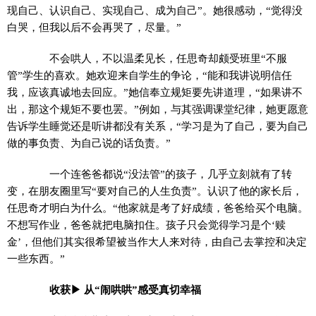
现自己、认识自己、实现自己、成为自己”。她很感动，“觉得没
白哭，但我以后不会再哭了，尽量。”
不会哄人，不以温柔见长，任思奇却颇受班里“不服
管”学生的喜欢。她欢迎来自学生的争论，“能和我讲说明信任
我，应该真诚地去回应。”她信奉立规矩要先讲道理，“如果讲不
出，那这个规矩不要也罢。”例如，与其强调课堂纪律，她更愿意
告诉学生睡觉还是听讲都没有关系，“学习是为了自己，要为自己
做的事负责、为自己说的话负责。”
一个连爸爸都说“没法管”的孩子，几乎立刻就有了转
变，在朋友圈里写“要对自己的人生负责”。认识了他的家长后，
任思奇才明白为什么。“他家就是考了好成绩，爸爸给买个电脑。
不想写作业，爸爸就把电脑扣住。孩子只会觉得学习是个‘赎
金’，但他们其实很希望被当作大人来对待，由自己去掌控和决定
一些东西。”
收获▶ 从“闹哄哄”感受真切幸福