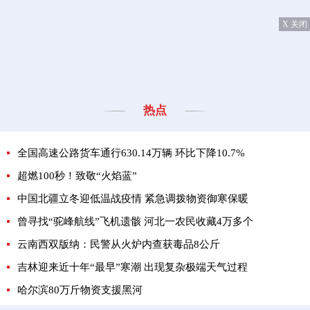
X 关闭
热点
全国高速公路货车通行630.14万辆 环比下降10.7%
超燃100秒！致敬“火焰蓝”
中国北疆立冬迎低温战疫情 紧急调拨物资御寒保暖
曾寻找“驼峰航线”飞机遗骸 河北一农民收藏4万多个
云南西双版纳：民警从火炉内查获毒品8公斤
吉林迎来近十年“最早”寒潮 出现复杂极端天气过程
哈尔滨80万斤物资支援黑河