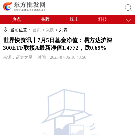
热点
品牌
线上
科技
搜索
干货
电商
采购
商贸
当前位置：
首页
>
采购
> 列表
会展
国内
世界快资讯丨7月5日基金净值：易方达沪深
300ETF联接A最新净值1.4772，跌0.69%
来源：证券之星 时间：2023-07-06 10:48:56