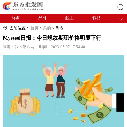
热点
品牌
线上
科技
搜索
干货
电商
采购
商贸
当前位置：
首页
>
采购
> 列表
会展
国内
Mysteel日报：今日螺纹期现价格明显下行
来源：我的钢铁网 时间：2023-07-07 17:54:40