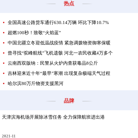
热点
全国高速公路货车通行630.14万辆 环比下降10.7%
超燃100秒！致敬“火焰蓝”
中国北疆立冬迎低温战疫情 紧急调拨物资御寒保暖
曾寻找“驼峰航线”飞机遗骸 河北一农民收藏4万多个
云南西双版纳：民警从火炉内查获毒品8公斤
吉林迎来近十年“最早”寒潮 出现复杂极端天气过程
哈尔滨80万斤物资支援黑河
品牌
天津滨海机场开展除冰雪任务 全力保障航班进出港
2021-11