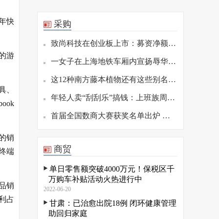
年快
采购
致尚科技在创业板上市：募资净额约17亿元，陈潮先为实际控制人
技的游
一女子在上海地铁车厢内宣扬辱华言论？上海轨交公安通报
这12种南方藤本植物还有这些别名，你知道吗？
具、
年轻人卖“刮刮乐”搞钱：上班族周末摆摊日销过万，00后考公失败开起彩票店
ok
首届全国数商大赛获奖名单出炉 富数上榜
康的销
商贸
受终端
单日零售额突破4000万元！保税区千
万购车补贴活动火热进行中
产品销
2022-06-20
毛利占
甘肃：已治愈出院18例 闭环健康管理
助回归家庭