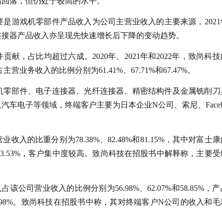
幅回落，但仍处于较高的水平。
是游戏机零部件产品收入为公司主营业收入的主要来源，2021
，连接器产品收入亦呈现先快速增长后下降的变动趋势。
，占比均超过六成。2020年、2021年和2022年，致尚科
主营业务收入的比例分别为61.41%、67.71%和67.47%。
机零部件、电子连接器、光纤连接器、精密结构件及金属铣削刀
车电子等领域，终端客户主要为日本企业N公司、索尼、Facebo
的比重分别为78.38%、82.48%和81.15%，其中对富士
%和63.53%，客户集中度较高。致尚科技在招股书中解释称，主要
司营业收入的比例分别为56.98%、62.07%和58.85%，
和69.98%。致尚科技在招股书中称，其对终端客户N公司的收入和