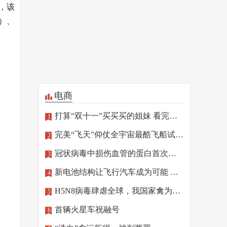
，该
）、
电商
打算“双十一”买买买的姐妹 看完这篇再“剁手”
1
完美“飞天”仰仗全宇宙最酷飞船试驾员
2
冠状病毒中损伤血管的蛋白首次确定
3
新电池结构让飞行汽车成为可能 相关技术将亮相北京冬奥
4
H5N8病毒肆虐全球，我国家禽为何“独善其身”
5
首辆火星车祝融号
6