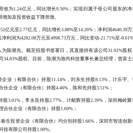
收为1.24亿元，同比增长9.56%；实现归属于母公司股东的
务费用增加及投资收益下降所致。
元至2.77亿元，同比增长3.88%至14.26%；净利润4640.39
净利润为4282.08万元至4998.73万元，同比变动-21.71%至-8.61
为陈潮先。截至招股书签署日，其直接持有该公司31.92%股权
司34.83%股权。目前，陈潮为致尚科技董事长兼总经理，曾富士
资企业（有限合伙）持股11.14%，刘东生持股8.13%，计乐宇
伙企业（有限合伙）持股4.46%，陈和先持股3.51%；
.01%，李永良持股2.77%，计献辉持股2.39%，深圳梅岭
理合伙企业（有限合伙）持股1.69%；
春生投资企业（有限合伙）均分别持股1.66%，深圳市智连创新
技有限公司持股1.00%。