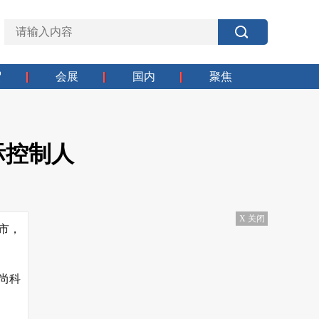
贸
会展
国内
聚焦
际控制人
X 关闭
上市，
致尚科