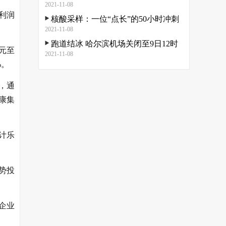
2021-11-08
净利润
核酸采样：一位“点长”的50小时冲刺
2021-11-08
跑道结冰 哈尔滨机场关闭至9日12时
万元至
2021-11-08
%。
，通
康集
、计乐
聚势投
企业