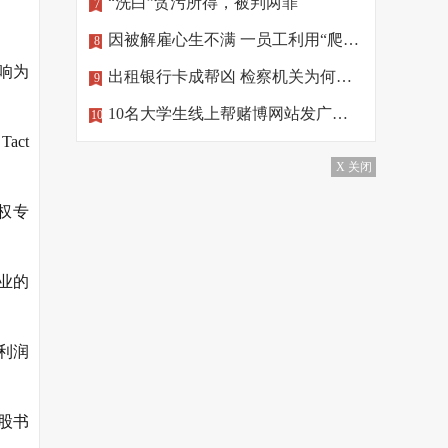
“洗白”贪污所得，被判两罪
7
因被解雇心生不满 一员工利用“爬虫”删公司数据
8
响为
出租银行卡成帮凶 检察机关为何做出不起诉处理？
9
10名大学生线上帮赌博网站发广告，涉罪！
10
ct
X 关闭
权专
企业的
净利润
股书