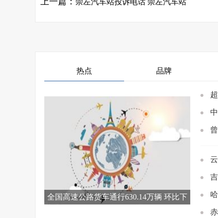
上一篇：
崇左汽车站投诉电话 崇左汽车站
热点
品牌
超
中
曾
云
吉
哈
全国高速公路货车通行630.14万辆 环比下
降10.7%
赤