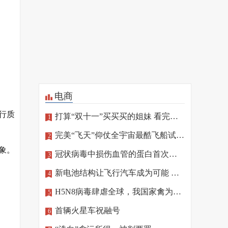
电商
行质
打算“双十一”买买买的姐妹 看完这篇再“剁手”
1
完美“飞天”仰仗全宇宙最酷飞船试驾员
2
象。
冠状病毒中损伤血管的蛋白首次确定
3
新电池结构让飞行汽车成为可能 相关技术将亮相北京冬奥
4
H5N8病毒肆虐全球，我国家禽为何“独善其身”
5
首辆火星车祝融号
6