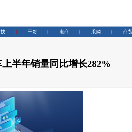
科技
干货
电商
采购
商
上半年销量同比增长282%