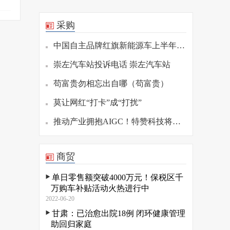
采购
中国自主品牌红旗新能源车上半年销量同比增长282%
崇左汽车站投诉电话 崇左汽车站
苟富贵勿相忘出自哪（苟富贵）
莫让网红“打卡”成“打扰”
推动产业拥抱AIGC！特赞科技将推出AIGC产品缪斯新版本
商贸
单日零售额突破4000万元！保税区千
万购车补贴活动火热进行中
2022-06-20
甘肃：已治愈出院18例 闭环健康管理
助回归家庭