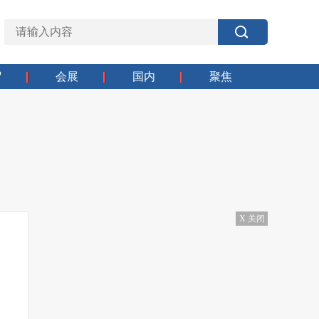
贸
会展
国内
聚焦
X 关闭