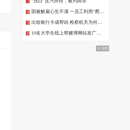
“洗白”贪污所得，被判两罪
7
因被解雇心生不满 一员工利用“爬虫”删公司数据
8
出租银行卡成帮凶 检察机关为何做出不起诉处理？
9
10名大学生线上帮赌博网站发广告，涉罪！
10
X 关闭