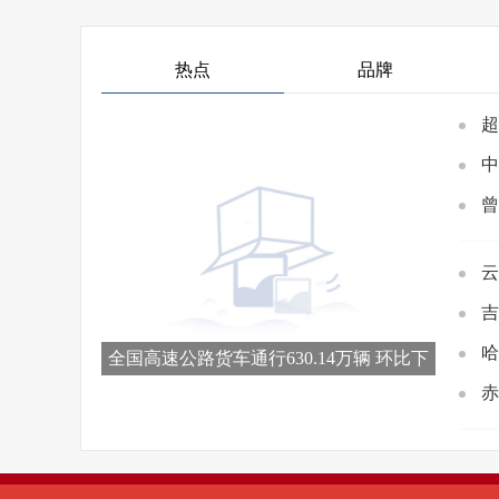
热点
品牌
超
中
曾
云
吉
哈
全国高速公路货车通行630.14万辆 环比下
降10.7%
赤