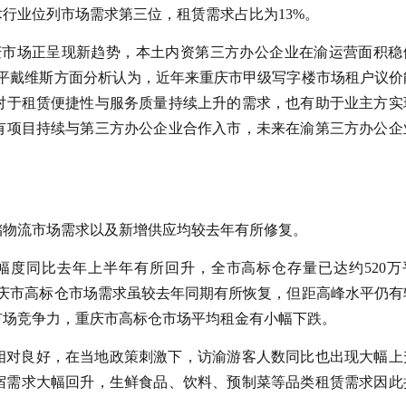
行业位列市场需求第三位，租赁需求占比为13%。
庆市场正呈现新趋势，本土内资第三方办公企业在渝运营面积稳
太平戴维斯方面分析认为，近年来重庆市甲级写字楼市场租户议价
对于租赁便捷性与服务质量持续上升的需求，也有助于业主方实
有项目持续与第三方办公企业合作入市，未来在渝第三方办公企
仓储物流市场需求以及新增供应均较去年有所修复。
应幅度同比去年上半年有所回升，全市高标仓存量已达约520万
，重庆市高标仓市场需求虽较去年同期有所恢复，但距高峰水平仍有
市场竞争力，重庆市高标仓市场平均租金有小幅下跌。
况相对良好，在当地政策刺激下，访渝游客人数同比也出现大幅上
食宿需求大幅回升，生鲜食品、饮料、预制菜等品类租赁需求因此