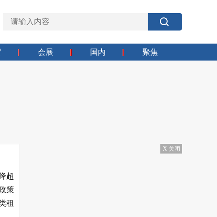
贸
会展
国内
聚焦
X 关闭
降超
政策
类租