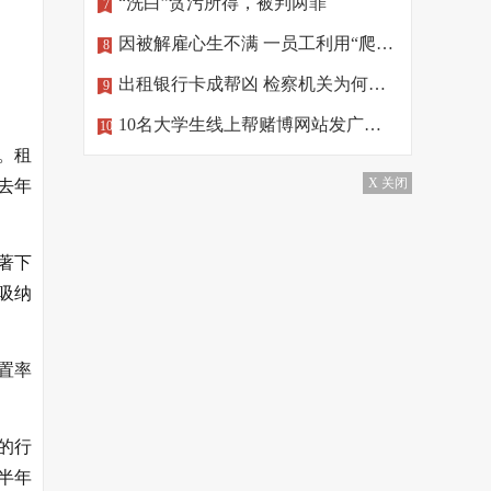
“洗白”贪污所得，被判两罪
7
因被解雇心生不满 一员工利用“爬虫”删公司数据
8
出租银行卡成帮凶 检察机关为何做出不起诉处理？
9
10名大学生线上帮赌博网站发广告，涉罪！
10
。租
X 关闭
去年
著下
吸纳
置率
的行
上半年