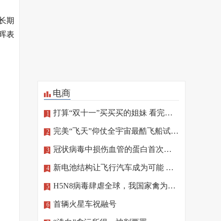
长期
晖表
电商
打算“双十一”买买买的姐妹 看完这篇再“剁手”
1
完美“飞天”仰仗全宇宙最酷飞船试驾员
2
冠状病毒中损伤血管的蛋白首次确定
3
新电池结构让飞行汽车成为可能 相关技术将亮相北京冬奥
4
H5N8病毒肆虐全球，我国家禽为何“独善其身”
5
首辆火星车祝融号
6