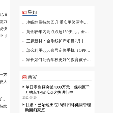
采购
健增
能力
净吸纳量持续回升 重庆甲级写字楼市场趋稳
现快
黄金较年内高点跌超150美元，全球央行配置动能长期持续
业可
三超新材：金刚线扩产项目7月中旬逐步投产
怎么利用oppo账号定位手机（OPPO手机如何通过账号定位手机）
家长如何配合学校更好的教育孩子 如何教育孩子学习
平方
商贸
较大
单日零售额突破4000万元！保税区千
万购车补贴活动火热进行中
2022-06-20
升。
甘肃：已治愈出院18例 闭环健康管理
持续
助回归家庭