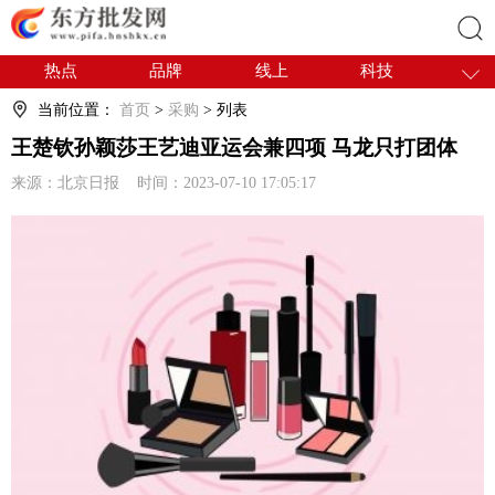
热点
品牌
线上
科技
搜索
干货
电商
采购
商贸
当前位置：
首页
>
采购
> 列表
会展
国内
王楚钦孙颖莎王艺迪亚运会兼四项 马龙只打团体
来源：北京日报 时间：2023-07-10 17:05:17