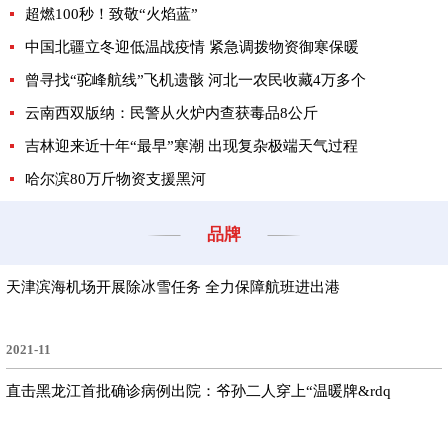
超燃100秒！致敬“火焰蓝”
中国北疆立冬迎低温战疫情 紧急调拨物资御寒保暖
曾寻找“驼峰航线”飞机遗骸 河北一农民收藏4万多个
云南西双版纳：民警从火炉内查获毒品8公斤
吉林迎来近十年“最早”寒潮 出现复杂极端天气过程
哈尔滨80万斤物资支援黑河
品牌
天津滨海机场开展除冰雪任务 全力保障航班进出港
2021-11
直击黑龙江首批确诊病例出院：爷孙二人穿上“温暖牌&rdq