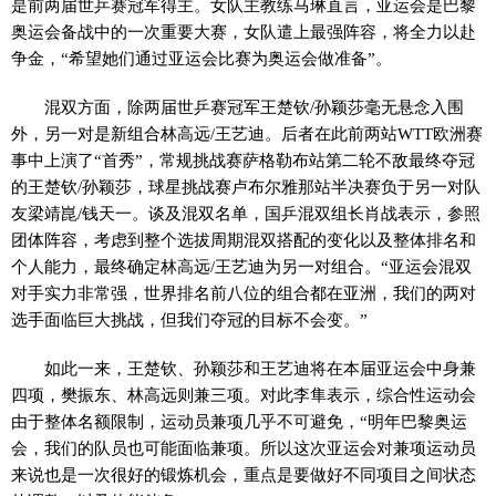
是前两届世乒赛冠军得主。女队主教练马琳直言，亚运会是巴黎
奥运会备战中的一次重要大赛，女队遣上最强阵容，将全力以赴
争金，“希望她们通过亚运会比赛为奥运会做准备”。
混双方面，除两届世乒赛冠军王楚钦/孙颖莎毫无悬念入围
外，另一对是新组合林高远/王艺迪。后者在此前两站WTT欧洲赛
事中上演了“首秀”，常规挑战赛萨格勒布站第二轮不敌最终夺冠
的王楚钦/孙颖莎，球星挑战赛卢布尔雅那站半决赛负于另一对队
友梁靖崑/钱天一。谈及混双名单，国乒混双组长肖战表示，参照
团体阵容，考虑到整个选拔周期混双搭配的变化以及整体排名和
个人能力，最终确定林高远/王艺迪为另一对组合。“亚运会混双
对手实力非常强，世界排名前八位的组合都在亚洲，我们的两对
选手面临巨大挑战，但我们夺冠的目标不会变。”
如此一来，王楚钦、孙颖莎和王艺迪将在本届亚运会中身兼
四项，樊振东、林高远则兼三项。对此李隼表示，综合性运动会
由于整体名额限制，运动员兼项几乎不可避免，“明年巴黎奥运
会，我们的队员也可能面临兼项。所以这次亚运会对兼项运动员
来说也是一次很好的锻炼机会，重点是要做好不同项目之间状态