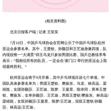
(相关资料图)
北京日报客户端 | 记者 王笑笑
7月10日，中国乒乓球协会在官网公示了中国乒乓球队杭州
亚运会参赛名单。其中，王楚钦、孙颖莎和王艺迪身兼四项，队
内现役惟一“大满贯”得主马龙只参加男团比赛。国乒总教练李隼
表示：“我相信所有的队员，一定会在‘家门口’举行的亚运会上取
得最终胜利。”
杭州亚运会将于9月开幕，其中乒乓球项目设七个单项。中
国队具体参赛名单为：男团王楚钦、樊振东、马龙、林高远、梁
靖崑，女团孙颖莎、王艺迪、陈梦、王曼昱、陈幸同，男单王楚
钦、樊振东，女单孙颖莎、王艺迪，男双王楚钦/樊振东、林高远/
梁靖崑，女双孙颖莎/王曼昱、陈梦/王艺迪，混双王楚钦/孙颖
莎、林高远/王艺迪。