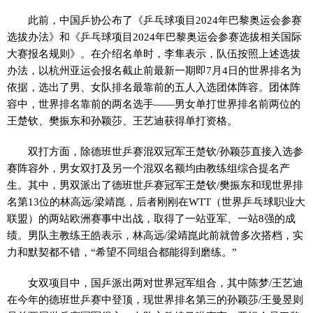
此前，中国乒协公布了《乒乓球项目2024年巴黎奥运会参赛
选拔办法》和《乒乓球项目2024年巴黎奥运会参赛选拔相关国际
大赛报名规则》。在介绍名单时，李隼表示，队伍按照上述选拔
办法，以杭州亚运会报名截止前最新一期即7月4日的世界排名为
依据，选出了男、女队排名最靠前的五人入选团体阵容。团体阵
容中，世界排名靠前的两名选手——男女单打世界排名前两位的
王楚钦、樊振东和孙颖莎、王艺迪获得单打资格。
双打方面，除德班世乒赛混双冠军王楚钦/孙颖莎直接入选参
赛阵容外，男女双打及另一个混双名额均由教练组综合提名产
生。其中，男双派出了德班世乒赛冠军王楚钦/樊振东和现世界排
名第13位的林高远/梁靖崑，后者刚刚在WTT（世界乒乓球职业大
联盟）的两站欧洲赛事中出战，取得了一站亚军、一站8强的成
绩。男队主教练王皓表示，林高远/梁靖崑此前就曾多次搭档，实
力和默契都不错，“希望不同组合都能得到磨练。”
女双项目中，国乒派出两对世界冠军组合，其中陈梦/王艺迪
在今年的德班世乒赛中登顶，现世界排名第三的孙颖莎/王曼昱则