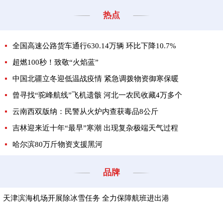
热点
全国高速公路货车通行630.14万辆 环比下降10.7%
超燃100秒！致敬“火焰蓝”
中国北疆立冬迎低温战疫情 紧急调拨物资御寒保暖
曾寻找“驼峰航线”飞机遗骸 河北一农民收藏4万多个
云南西双版纳：民警从火炉内查获毒品8公斤
吉林迎来近十年“最早”寒潮 出现复杂极端天气过程
哈尔滨80万斤物资支援黑河
品牌
天津滨海机场开展除冰雪任务 全力保障航班进出港