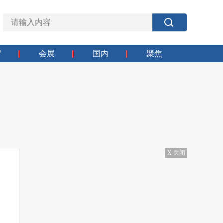
贸
会展
国内
聚焦
X 关闭