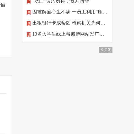
“洗白”贪污所得，被判两罪
7
人愉
因被解雇心生不满 一员工利用“爬虫”删公司数据
8
出租银行卡成帮凶 检察机关为何做出不起诉处理？
9
10名大学生线上帮赌博网站发广告，涉罪！
10
X 关闭