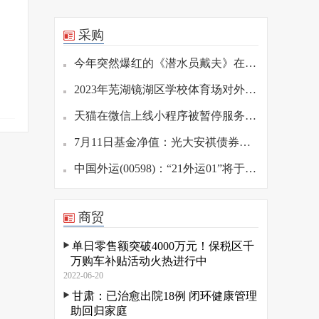
采购
今年突然爆红的《潜水员戴夫》在 10 天内已售出 100 万张
2023年芜湖镜湖区学校体育场对外开放时间
天猫在微信上线小程序被暂停服务 存在诱导分享行为
7月11日基金净值：光大安祺债券A最新净值1.2097，涨0.17%
中国外运(00598)：“21外运01”将于7月26日付息
商贸
单日零售额突破4000万元！保税区千
万购车补贴活动火热进行中
2022-06-20
甘肃：已治愈出院18例 闭环健康管理
助回归家庭