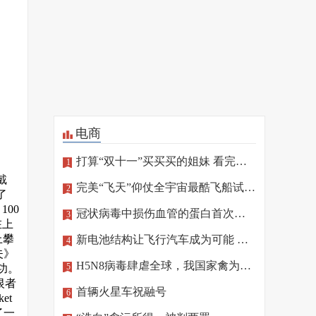
电商
打算“双十一”买买买的姐妹 看完这篇再“剁手”
1
戴
完美“飞天”仰仗全宇宙最酷飞船试驾员
2
了
100
冠状病毒中损伤血管的蛋白首次确定
3
在上
上攀
新电池结构让飞行汽车成为可能 相关技术将亮相北京冬奥
4
夫》
H5N8病毒肆虐全球，我国家禽为何“独善其身”
5
功。
恨者
首辆火星车祝融号
6
et
了一