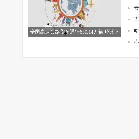
云
吉
哈
全国高速公路货车通行630.14万辆 环比下
降10.7%
赤