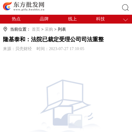
热点
品牌
线上
科技
搜索
干货
电商
采购
商贸
当前位置：
首页
>
采购
> 列表
会展
国内
隆基泰和：法院已裁定受理公司司法重整
来源：贝壳财经 时间：2023-07-27 17:10:05