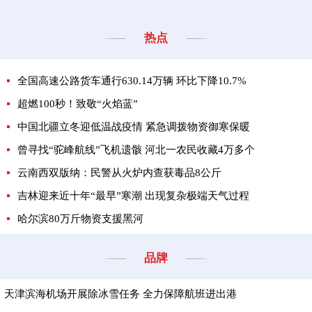
热点
全国高速公路货车通行630.14万辆 环比下降10.7%
超燃100秒！致敬“火焰蓝”
中国北疆立冬迎低温战疫情 紧急调拨物资御寒保暖
曾寻找“驼峰航线”飞机遗骸 河北一农民收藏4万多个
云南西双版纳：民警从火炉内查获毒品8公斤
吉林迎来近十年“最早”寒潮 出现复杂极端天气过程
哈尔滨80万斤物资支援黑河
品牌
天津滨海机场开展除冰雪任务 全力保障航班进出港