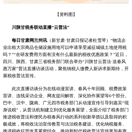
【资料图】
川陕甘税务联动直播“云普法”
每日甘肃网兰州讯
（新甘肃·甘肃日报记者杜雪琴）“物流企
业出租大宗商品仓储设施用地可以申请享受减征城镇土地使用税
吗？”“在研发费用方面有没有什么最新的税收优惠政策？”近日，
四川、陕西、甘肃三省税务部门联合举办“川陕甘云普法·送春风
惠万家”普法直播访谈活动，聚焦纳税人缴费人新诉求新期待，开
展税收普法宣传。
此次直播访谈分为在线动漫宣讲、春风十年回顾、税费政策
宣讲、连线采访企业、网友提问解答、深化协作展望等6个部分。
巴中、汉中、陇南、广元四市税务部门从动漫宣传引导到嘉宾“现
身说税”，从普法机制建立到优化服务展望，全面介绍了税务部门
推进税收普法和便民办税春风行动的系列创新举措以及取得的积
极成效，将税收法治宣传教育与法治税务建设、优化纳税服务、
推进税收征管改革紧密结合，推动新时代税收普法宣传更加有声