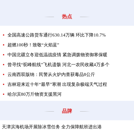
热点
全国高速公路货车通行630.14万辆 环比下降10.7%
超燃100秒！致敬“火焰蓝”
中国北疆立冬迎低温战疫情 紧急调拨物资御寒保暖
曾寻找“驼峰航线”飞机遗骸 河北一农民收藏4万多个
云南西双版纳：民警从火炉内查获毒品8公斤
吉林迎来近十年“最早”寒潮 出现复杂极端天气过程
哈尔滨80万斤物资支援黑河
品牌
天津滨海机场开展除冰雪任务 全力保障航班进出港