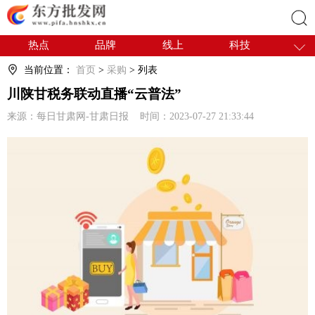
热点
品牌
线上
科技
搜索
干货
电商
采购
商贸
当前位置：
首页
>
采购
> 列表
会展
国内
川陕甘税务联动直播“云普法”
来源：每日甘肃网-甘肃日报 时间：2023-07-27 21:33:44