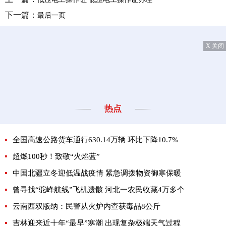
下一篇：
最后一页
X 关闭
热点
全国高速公路货车通行630.14万辆 环比下降10.7%
超燃100秒！致敬“火焰蓝”
中国北疆立冬迎低温战疫情 紧急调拨物资御寒保暖
曾寻找“驼峰航线”飞机遗骸 河北一农民收藏4万多个
云南西双版纳：民警从火炉内查获毒品8公斤
吉林迎来近十年“最早”寒潮 出现复杂极端天气过程