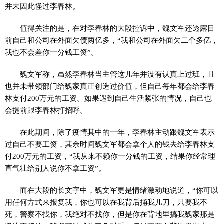
并未因此怪过李春林。
值得关注的是，在对李春林的大段控诉中，魏文军还透露目
前自己和公司在外面欠债两亿多，“我和公司在外面欠二个多亿，
我也不会差你一分钱工资”。
魏文军称，虽然李春林当主管这几年并没有认真上过班，且
也并未带领部门给魏家真正创造过价值，但自己每年都会给李春
林支付200万元的工资。如果遇到自己生活紧张的情况，自己也
会提前跟李春林打招呼。
在此期间，除了疫情其中的一年，李春林主动跟魏文军表示
过自己不要工资，其余时间魏文军都会拿个人的钱去给李春林支
付200万元的工资，“我从来不赖你一分钱的工资，结果你经常理
直气壮给别人说你不拿工资”。
而在大段的长文字中，魏文军更是情绪激动地说道，“你可以
用任何方式来报复我，你也可以在我背后捅我几刀，只要我不
死，警察不找你，我绝对不找你，但是你在背地里搞我魏家那是