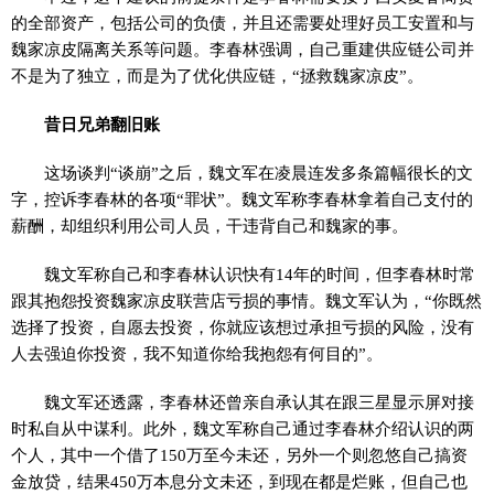
的全部资产，包括公司的负债，并且还需要处理好员工安置和与
魏家凉皮隔离关系等问题。李春林强调，自己重建供应链公司并
不是为了独立，而是为了优化供应链，“拯救魏家凉皮”。
昔日兄弟翻旧账
这场谈判“谈崩”之后，魏文军在凌晨连发多条篇幅很长的文
字，控诉李春林的各项“罪状”。魏文军称李春林拿着自己支付的
薪酬，却组织利用公司人员，干违背自己和魏家的事。
魏文军称自己和李春林认识快有14年的时间，但李春林时常
跟其抱怨投资魏家凉皮联营店亏损的事情。魏文军认为，“你既然
选择了投资，自愿去投资，你就应该想过承担亏损的风险，没有
人去强迫你投资，我不知道你给我抱怨有何目的”。
魏文军还透露，李春林还曾亲自承认其在跟三星显示屏对接
时私自从中谋利。此外，魏文军称自己通过李春林介绍认识的两
个人，其中一个借了150万至今未还，另外一个则忽悠自己搞资
金放贷，结果450万本息分文未还，到现在都是烂账，但自己也