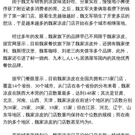
由于魏文军销售的凉皮味道好吃、分量实在，慢慢地小摊便
俘获了附近诸多消费者的胃。之后，魏文军夫妻俩靠着攒下的钱
开了第一家门店。眼看生意越做越好，魏文军萌生了开更多店的
想法，于是越来越多的魏家凉皮门店开始在多个城市相继落地。
经过多年的发展，魏家旗下的品牌早已不局限于魏家凉皮。
据官网显示，目前魏家餐饮旗下除了魏家凉皮外，还拥有魏家便
利、魏斯理汉堡、魏客咖啡、刘老三肉夹馍等多个品牌。此外，
魏家还引进了鲟一烧肉、九本しんいち居酒屋等国内的其他优秀
餐饮品牌。
据窄门餐眼显示，目前魏家凉皮在全国共拥有273家门店，
覆盖14个省份、30个城市。从门店在各个省份的分布来看，魏家
凉皮在陕西大本营的门店数量最多，达到148家；其次是甘肃、
北京、河南、山西、天津，魏家凉皮在前述5个地区的门店数分别
为30家、29家、20家、19家、15家；但在江苏、河北、辽宁、山
东等地区，魏家凉皮的门店数量均保持在个位数的规模；而在南
方的多个地区，魏家凉皮的门店数甚至均为0。