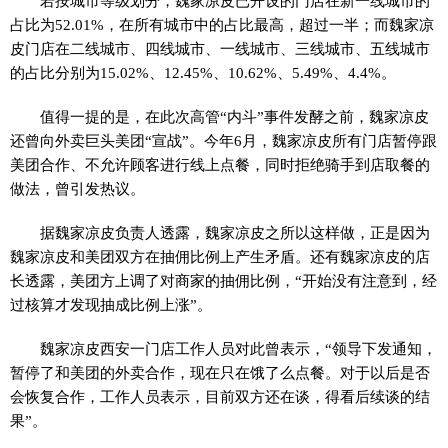
若按城市等级划分，魏家凉皮已开设的门店在新一线城市的
占比为52.01%，在所有城市中的占比最高，超过一半；而魏家凉
皮门店在二线城市、四线城市、一线城市、三线城市、五线城市
的占比分别为15.02%、12.45%、10.62%、5.49%、4.4%。
值得一提的是，在此次高管“内斗”事件发酵之前，魏家凉皮
还曾向外卖巨头美团“宣战”。今年6月，魏家凉皮所有门店暂停跟
美团合作、不允许顾客进行线上点餐，同时拒绝骑手到店取餐的
做法，曾引发热议。
据魏家凉皮负责人透露，魏家凉皮之所以这样做，正是因为
魏家凉皮和美团双方在抽佣比例上产生矛盾。还有魏家凉皮的店
长透露，美团方上调了对商家的抽佣比例，“开始没有注意到，经
过核算才发现抽成比例上涨”。
魏家凉皮西安一门店工作人员对此曾表示，“领导下发通知，
暂停了和美团的外卖合作，现在只在饿了么点餐。对于以后是否
会恢复合作，工作人员表示，目前双方还在谈，得看后续谈的结
果”。