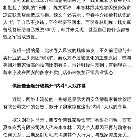
谈判未能达成双方都满意的结果之下，魏文军和李春林还互
相翻起了彼此的“旧账”。魏文军称，李春林跟其抱怨因投资魏家
凉皮联营店而造成亏损。魏文军还表示，李春林介绍给其认识的
人“坑”了自己不少钱，至今都要不回来。而李春林则称，魏文军
曾经答应给自己投资500万，却并未兑现，甚至自己做什么都被
魏文军当成造反。
值得一提的是，此次卷入风波的魏家凉皮，不久前还曾与外
卖行业的巨头美团“硬刚”。而双方矛盾被激化的主要原因，或与
美团对商家较高的抽佣比例有关。雷达财经注意到，直到现在，
魏家凉皮在西安的多家外卖门店仍未恢复正常营业状态。
供应链金融分歧揭开“内斗”大戏序幕
近期，网络上流传的一则标题显示为西安华荣魏家餐饮管理
有限公司文件的公告，掀开了魏家凉皮这出“内斗”大戏的序幕。
据这则公告显示，西安华荣魏家餐饮管理有限公司称，西安
夏春商贸有限公司法人代表李春林，因为个人原因不再与魏家有
任何关系，近期及以后动态均属其个人行为，与魏家凉皮无关。