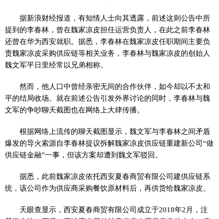
据新浪财经报道，有知情人士向其透露，前述这则公告中所
提到的李春林，曾在魏家凉皮担任运营负责人，在此之前李春林
还曾在华为西安就职。据悉，李春林在魏家凉皮任职期间主要负
责魏家凉皮采购供应链等相关业务，李春林与魏家凉皮的创始人
魏文军平日里经常以兄弟相称。
然而，他人口中曾经亲密无间的合作伙伴，如今却以不太和
平的结局收场。就在前述公告引发外界讨论的同时，李春林与魏
文军的争吵聊天截图也在网络上大肆传播。
根据网络上流传的聊天截图显示，魏文军与李春林之间矛盾
爆发的导火索源自李春林提议拆解魏家凉皮供应链重建新公司“做
供应链金融”一事，但该方案却遭到魏文军驳回。
据悉，此前魏家凉皮依托西安夏春商贸有限公司建供应链系
统，该公司作为供应商采购餐饮原材料后，再供货给魏家凉皮。
天眼查显示，西安夏春商贸有限公司成立于2018年2月，注