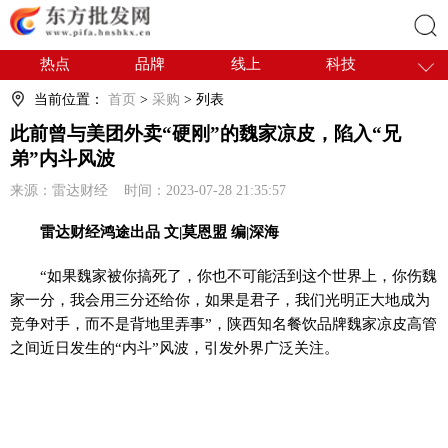
热点
品牌
线上
科技
搜索
干货
电商
采购
商贸
当前位置：
首页
>
采购
> 列表
会展
国内
此前曾与美团外卖“硬刚”的魏家凉皮，陷入“兄
弟”内斗风波
来源：雷达财经 时间：2023-07-28 21:35:57
雷达财经鸿途出品 文|莫恩盟 编|深海
“如果魏家被你搞死了，你也不可能活到这个世界上，你伤魏
家一分，我会用三分还给你，如果是君子，我们光明正大地成为
竞争对手，而不是背地里弄事”，陕西知名餐饮品牌魏家凉皮高管
之间近日发生的“内斗”风波，引发外界广泛关注。