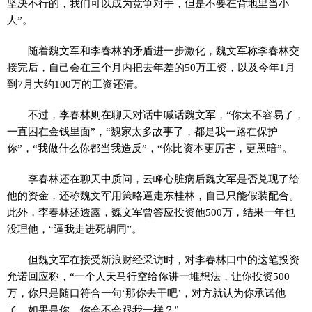
坚决不行的，我们可以成为竞争对手，但是不要在背地里当小
人”。
随着魏文军和李春林的矛盾进一步激化，魏文军称李春林交
接完后，自己会在三个月内把去年差的50万工资，以及今年1月
到7月大约100万的工资还清。
不过，李春林则在聊天对话中喊话魏文军，“你太不容易了，
一直困在金钱里面”，“魏家太多故事了，都是我一路在保护
你”，“我做什么你都当我造反”，“你比资本更厉害，更黑暗”。
李春林还在聊天中质问，云峰心脏病后魏文军是否兑现了给
他的资金，还称魏文军用策略逼走东桂林，自己只能假装配合。
此外，李春林还透露，魏文军曾答应投资他500万，结果一年也
没理他，“逼我走进死胡同”。
但魏文军在接受新浪财经采访时，对李春林口中的这笔投资
允诺回应称，“一个人天马行空给你讲一堆想法，让你投资500
万，你只是随口符合一句‘那你去干吧’，对方就认为你承诺他
了，如果是你，你会不会跟我一样？”