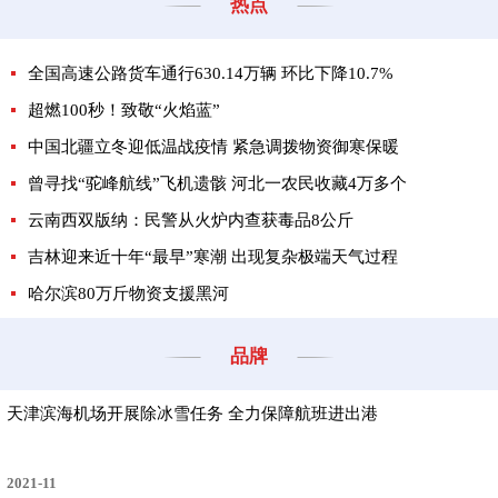
热点
全国高速公路货车通行630.14万辆 环比下降10.7%
超燃100秒！致敬“火焰蓝”
中国北疆立冬迎低温战疫情 紧急调拨物资御寒保暖
曾寻找“驼峰航线”飞机遗骸 河北一农民收藏4万多个
云南西双版纳：民警从火炉内查获毒品8公斤
吉林迎来近十年“最早”寒潮 出现复杂极端天气过程
哈尔滨80万斤物资支援黑河
品牌
天津滨海机场开展除冰雪任务 全力保障航班进出港
2021-11