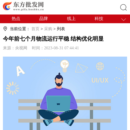
热点
品牌
线上
科技
搜索
干货
电商
采购
商贸
当前位置：
首页
>
采购
> 列表
会展
国内
今年前七个月物流运行平稳 结构优化明显
来源：央视网 时间：2023-08-31 07:44:41