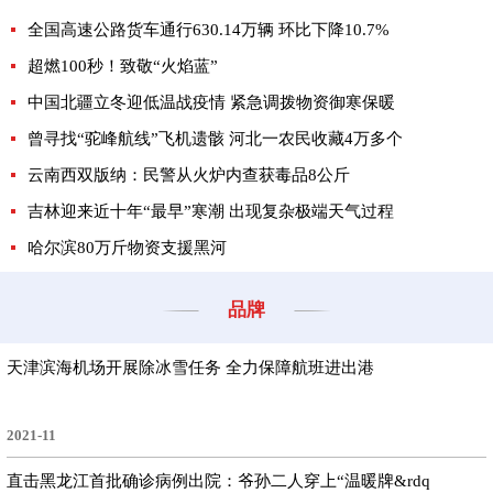
全国高速公路货车通行630.14万辆 环比下降10.7%
超燃100秒！致敬“火焰蓝”
中国北疆立冬迎低温战疫情 紧急调拨物资御寒保暖
曾寻找“驼峰航线”飞机遗骸 河北一农民收藏4万多个
云南西双版纳：民警从火炉内查获毒品8公斤
吉林迎来近十年“最早”寒潮 出现复杂极端天气过程
哈尔滨80万斤物资支援黑河
品牌
天津滨海机场开展除冰雪任务 全力保障航班进出港
2021-11
直击黑龙江首批确诊病例出院：爷孙二人穿上“温暖牌&rdq