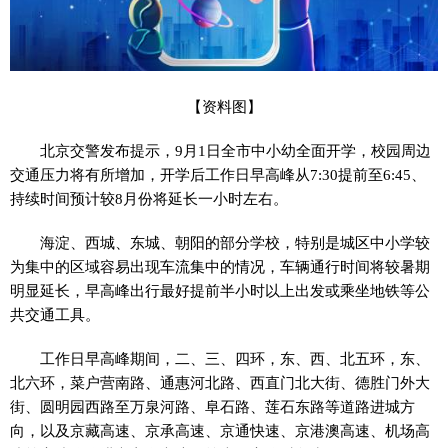
【资料图】
北京交警发布提示，9月1日全市中小幼全面开学，校园周边
交通压力将有所增加，开学后工作日早高峰从7:30提前至6:45、
持续时间预计较8月份将延长一小时左右。
海淀、西城、东城、朝阳的部分学校，特别是城区中小学较
为集中的区域容易出现车流集中的情况，车辆通行时间将较暑期
明显延长，早高峰出行最好提前半小时以上出发或乘坐地铁等公
共交通工具。
工作日早高峰期间，二、三、四环，东、西、北五环，东、
北六环，菜户营南路、通惠河北路、西直门北大街、德胜门外大
街、圆明园西路至万泉河路、阜石路、莲石东路等道路进城方
向，以及京藏高速、京承高速、京通快速、京港澳高速、机场高