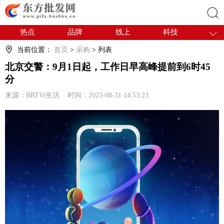
热点
品牌
线上
科技
搜索
干货
电商
采购
商贸
当前位置：
首页
>
采购
> 列表
会展
国内
北京交警：9月1日起，工作日早高峰提前到6时45
分
来源：BRTVi生活 时间：2023-08-31 14:53:23