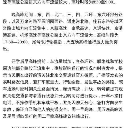
速等高速公路进京方向车流量较大，高峰时段为8:30至9:00。
晚高峰期间，东、西、北二、三、四、五环，东六环部分路
段，以及万泉河路至圆明园西路、通惠河北路、莲石东路等城区
道路出城方向车流集中，京藏高速、京承高速、京通快速、京港
澳高速、机场高速等高速公路出京方向车流量大，高峰时段为
17:30—20:00。尾号限行轮换后，周五晚高峰通行压力最为突
出。
开学后早高峰提前，车流量增加，各条环路、联络线和学校
周边的部分路段车流集中，事故影响通行的情况也时有发生，提
示市民朋友出行前请关注北京交警通过官方微博、广播等发布的
实时路况信息，避开车流量大、行驶缓慢、发生事故的路段。驾
车通勤时应时刻关注路面情况，谨慎驾驶，并线、转弯前提前观
察周边交通参与者通行状态并开启转向灯进行提示，开车不接打
电话、不操作手机和车载平板，避免因聊天分心、急打方向发生
事故，保证自己和他人的交通安全。周一早高峰、周五晚高峰以
及尾号4和9限行的周二早晚高峰建议错峰出行。