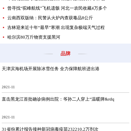
曾寻找“驼峰航线”飞机遗骸 河北一农民收藏4万多个
云南西双版纳：民警从火炉内查获毒品8公斤
吉林迎来近十年“最早”寒潮 出现复杂极端天气过程
哈尔滨80万斤物资支援黑河
品牌
天津滨海机场开展除冰雪任务 全力保障航班进出港
2021-11
直击黑龙江首批确诊病例出院：爷孙二人穿上“温暖牌&rdq
2021-11
31省份累计报告接种新冠病毒疫苗232210.2万剂次