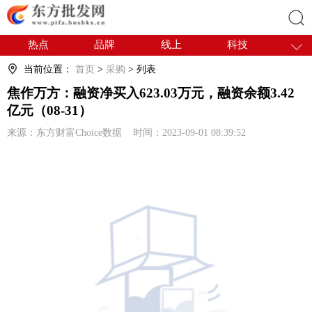
热点
品牌
线上
科技
搜索
干货
电商
采购
商贸
当前位置：
首页
>
采购
> 列表
会展
国内
焦作万方：融资净买入623.03万元，融资余额3.42
亿元（08-31）
来源：东方财富Choice数据 时间：2023-09-01 08:39:52