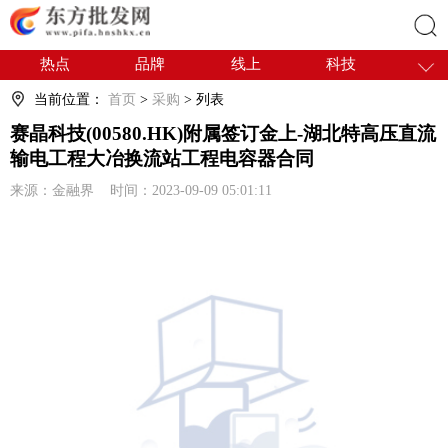
热点
品牌
线上
科技
搜索
干货
电商
采购
商贸
当前位置：
首页
>
采购
> 列表
会展
国内
赛晶科技(00580.HK)附属签订金上-湖北特高压直流
输电工程大冶换流站工程电容器合同
来源：金融界 时间：2023-09-09 05:01:11