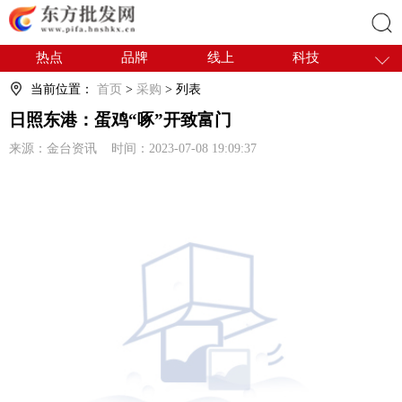
热点
品牌
线上
科技
搜索
干货
电商
采购
商贸
当前位置：
首页
>
采购
> 列表
会展
国内
日照东港：蛋鸡“啄”开致富门
来源：金台资讯 时间：2023-07-08 19:09:37