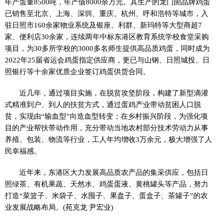
年产蛋量8500吨，年产值8000余万元。其生产的龙门崮品牌鸡蛋
已销售至北京、上海、深圳、重庆、杭州、呼和浩特等城市，入
驻日照市160余家物业系统及银座、利群、新玛特等大型商超7
家、便利店30余家，连续两年中标东港区教育系统学校食堂采购
项目，为30多所学校的3000多名师生提供高品质鸡蛋，同时成为
2022年25届省运会鸡蛋指定供应商，更已与山钢、日照城投、日
照银行等十余家优质企业签订鸡蛋供货合同。
近几年，通过项目实施，在脱贫攻坚阶段，构建了新型滴灌
式精准到户、到人的扶贫方式，通过蛋鸡产业带动贫困人口脱
贫，实现由“输血型”向造血型转变；在乡村振兴阶段，为强化项
目的产业帮扶带动作用，充分带动当地农村部分技术劳动力从事
养殖、包装、物流等行业，工人年均增收3万余元，极大增强了人
民幸福感。
近年来，东港区大力发展高品质农产品的集采供应，包括日
照绿茶、有机果蔬、天然水、鸡蛋蛋液、黄桃罐头等产品，努力
打造“菜篮子、米袋子、水囤子、果盘子、蛋盒子、茶罐子”的农
业发展战略布局。(苑克龙 尹宏业)