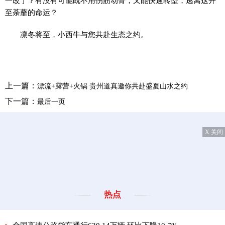
一改了？有没有可能既不用伤筋动骨，又能快速转型，逃离这开
至荼蘼的命运？
凛冬将至，小西牛与您共赴生态之约。
上一篇：
漂流+露营+火锅 贵州道真邀你共赴盛夏山水之约
下一篇：
最后一页
X 关闭
热点