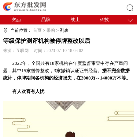
热点
品牌
线上
科技
搜索
干货
电商
采购
商贸
当前位置：
首页
>
采购
> 列表
会展
国内
等级保护测评机构被停牌整改以后
来源：互联网 时间：2023-07-10 18:03:02
2022年，全国共有18家机构在年度监督审查中存在严重问
题，其中15家暂停整改，3家撤销认证证书经营。
据不完全数据
统计，停牌期间各机构的经济损失，在2000万～14000万不等。
有人欢喜有人忧