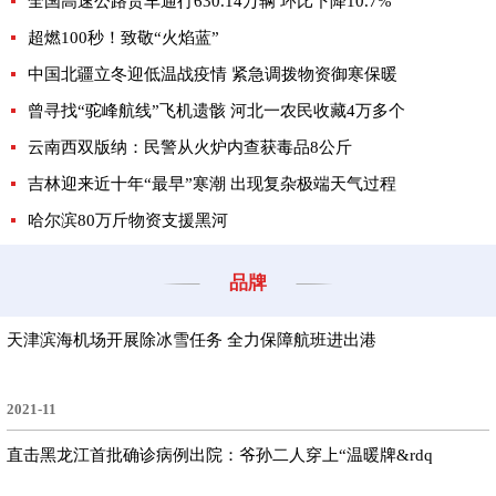
全国高速公路货车通行630.14万辆 环比下降10.7%
超燃100秒！致敬“火焰蓝”
中国北疆立冬迎低温战疫情 紧急调拨物资御寒保暖
曾寻找“驼峰航线”飞机遗骸 河北一农民收藏4万多个
云南西双版纳：民警从火炉内查获毒品8公斤
吉林迎来近十年“最早”寒潮 出现复杂极端天气过程
哈尔滨80万斤物资支援黑河
品牌
天津滨海机场开展除冰雪任务 全力保障航班进出港
2021-11
直击黑龙江首批确诊病例出院：爷孙二人穿上“温暖牌&rdq