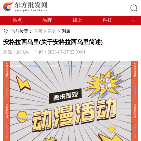
热点
品牌
线上
科技
搜索
干货
电商
采购
商贸
当前位置：
首页
>
采购
> 列表
会展
国内
安格拉西乌里(关于安格拉西乌里简述)
来源：互联网 时间：2023-07-27 22:09:01