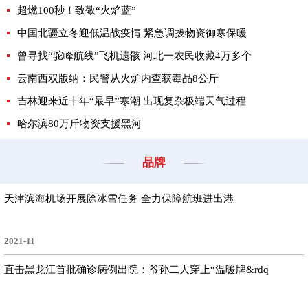
超燃100秒！致敬“火焰蓝”
中国北疆立冬迎低温战疫情 紧急调拨物资御寒保暖
曾寻找“驼峰航线”飞机遗骸 河北一农民收藏4万多个
云南西双版纳：民警从火炉内查获毒品8公斤
吉林迎来近十年“最早”寒潮 出现复杂极端天气过程
哈尔滨80万斤物资支援黑河
品牌
天津滨海机场开展除冰雪任务 全力保障航班进出港
2021-11
直击黑龙江首批确诊病例出院：爷孙二人穿上“温暖牌&rdq