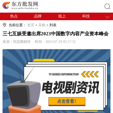
热点
品牌
线上
科技
搜索
干货
电商
采购
商贸
当前位置：
首页
>
采购
> 列表
会展
国内
三七互娱受邀出席2023中国数字内容产业资本峰会
来源：同花顺财经 时间：2023-07-29 05:57:32