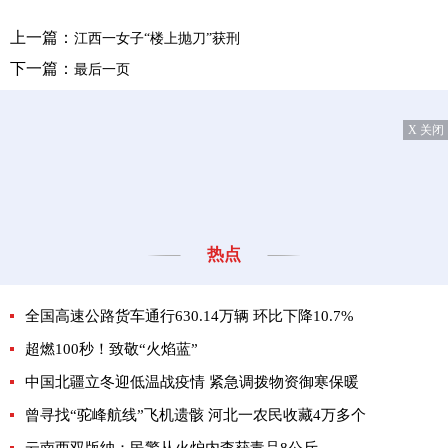
上一篇：
江西一女子“楼上抛刀”获刑
下一篇：
最后一页
X 关闭
热点
全国高速公路货车通行630.14万辆 环比下降10.7%
超燃100秒！致敬“火焰蓝”
中国北疆立冬迎低温战疫情 紧急调拨物资御寒保暖
曾寻找“驼峰航线”飞机遗骸 河北一农民收藏4万多个
云南西双版纳：民警从火炉内查获毒品8公斤