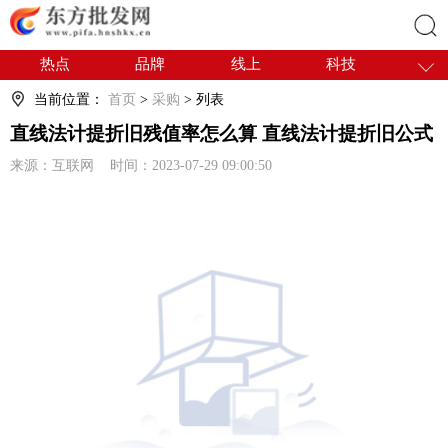
热点
品牌
线上
科技
搜索
干货
电商
采购
商贸
当前位置：
首页
>
采购
> 列表
会展
国内
直线法计提折旧残值率怎么算 直线法计提折旧公式
来源：互联网 时间：2023-07-29 09:00:50