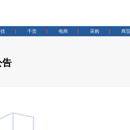
科技
干货
电商
采购
商
公告