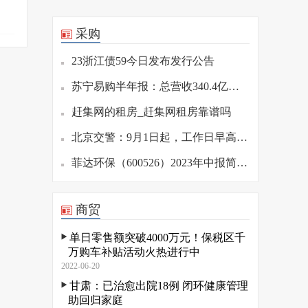
采购
23浙江债59今日发布发行公告
苏宁易购半年报：总营收340.4亿同比降8.5%，门店“瘦身”并重回家电3C业务
赶集网的租房_赶集网租房靠谱吗
北京交警：9月1日起，工作日早高峰提前到6时45分
菲达环保（600526）2023年中报简析：营收净利润双双增长，应收账款高企
商贸
单日零售额突破4000万元！保税区千
万购车补贴活动火热进行中
2022-06-20
甘肃：已治愈出院18例 闭环健康管理
助回归家庭