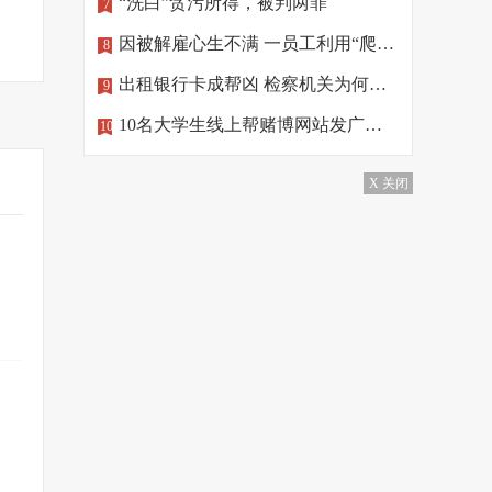
“洗白”贪污所得，被判两罪
7
因被解雇心生不满 一员工利用“爬虫”删公司数据
8
出租银行卡成帮凶 检察机关为何做出不起诉处理？
9
10名大学生线上帮赌博网站发广告，涉罪！
10
X 关闭