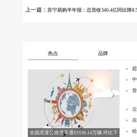
上一篇：
苏宁易购半年报：总营收340.4亿同比降8.5%，门店“瘦身”并重回家电3
热点
品牌
超
中
曾
云
吉
哈
全国高速公路货车通行630.14万辆 环比下