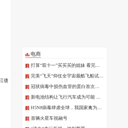
电商
打算“双十一”买买买的姐妹 看完这篇再“剁手”
1
完美“飞天”仰仗全宇宙最酷飞船试驾员
2
浙江债
冠状病毒中损伤血管的蛋白首次确定
3
新电池结构让飞行汽车成为可能 相关技术将亮相北京冬奥
4
H5N8病毒肆虐全球，我国家禽为何“独善其身”
5
首辆火星车祝融号
6