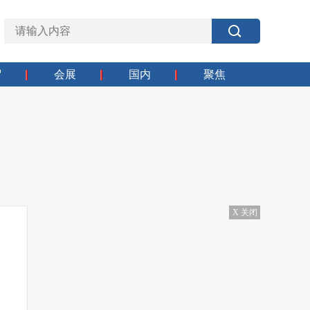
贸
会展
国内
聚焦
X 关闭